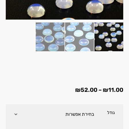
₪
52.00
–
₪
11.00
גודל