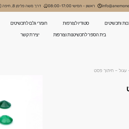
info@anemone.
ראשון - חמישי 08:00-17:00
דרך משה פלימן 8, חיפה (קניון קסטרא)
כות ותכשיטים
סטודיו לצורפות
חומרי גלם לתכשיטים
בית הספר לתכשיטנות וצורפות
יצירת קשר
 עגול – חיתוך פסט