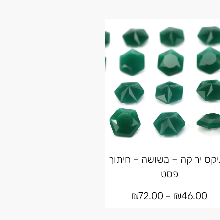
יקס ירוקה – משושה – חיתוך
פסט
₪
72.00
–
₪
46.00