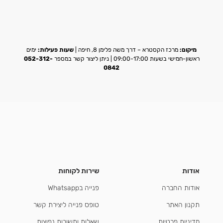
מיקום:
מרכז הקסטרא – דרך משה פלימן 8, חיפה |
שעות פעילות:
ימים
ראשון-חמישי בשעות 09:00-17:00 | ניתן ליצור קשר במספר
052-312-
0842
אודות
שירות לקוחות
אודות החברה
פנייה בWhatsapp
תקנון האתר
טופס פנייה ליצירת קשר
מדיניות פרטיות
שאלות ותשובות נפוצות