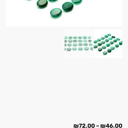
₪
72.00
–
₪
46.00