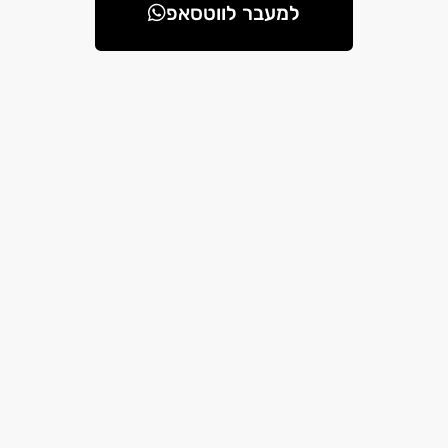
למעבר לווטסאפ