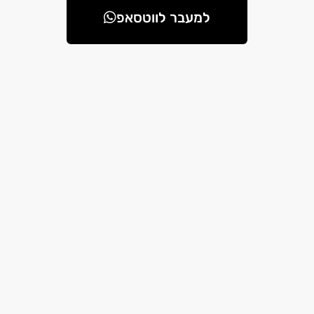
למעבר לווטסאפ