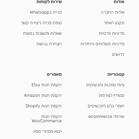
אודות
שירות לקוחות
אודות החברה
פנייה בWhatsapp
תקנון האתר
טופס פנייה ליצירת קשר
מדיניות פרטיות
שאלות ותשובות נפוצות
מדיניות משלוחים והחזרות
הצהרת נגישות
דרושים
קטגוריות
מאמרים
ציפוי מתכות ותכשיטים
הקמת חנות Etsy
סטודיו לצורפות
הקמת חנות Amazon
חומרי גלם לתכשיטים
הקמת חנות Shopify
שירותי ecommerce
הקמת חנות
WooCommerce
ייבוא מסחרי מסין