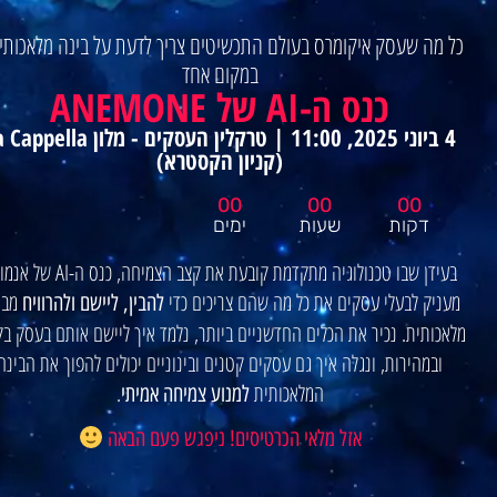
ה שעסק איקומרס בעולם התכשיטים צריך לדעת על בינה מלאכותית -
במקום אחד
כנס ה-AI של ANEMONE
4 ביוני 2025, 11:00 | טרקלין העסקים - מלון La Cappella
(קניון הקסטרא)
00
00
00
דקות
שעות
ימים
בעידן שבו טכנולוגיה מתקדמת קובעת את קצב הצמיחה, כנס ה-AI של אנמונה
יק לבעלי עסקים את כל מה שהם צריכים כדי
מבינה
להבין, ליישם ולהרוויח
ותית.
נכיר את הכלים החדשניים ביותר, נלמד איך ליישם אותם בעסק בקלות
במהירות, ונגלה איך גם עסקים קטנים ובינוניים יכולים להפוך את הבינה
המלאכותית
.
למנוע צמיחה אמיתי
אזל מלאי הכרטיסים! ניפגש פעם הבאה