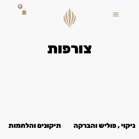
0
צורפות
ניקוי , פוליש והברקה
תיקונים והלחמות