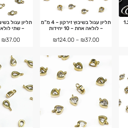
וק עם סגר – 10×1.2
תליון עגול בשיבוץ זירקון – 4 מ”מ
– לולאה אחת – 10 יחידות
– שתי לולאות – 10 
–
₪
37.00
₪
124.00
–
₪
37.00