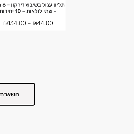
תליון ע
– שתי לולאות – 10 יחידות
₪
134.00
–
₪
44.00
השארת 