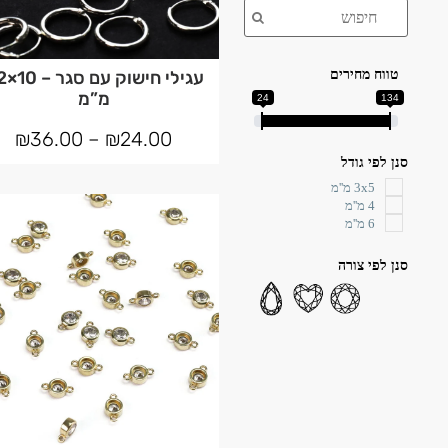
טווח מחירים
עגילי חיש
מ”מ
24
134
₪
36.00
–
₪
24.00
סנן לפי גודל
3x5 מ''מ
4 מ''מ
6 מ''מ
סנן לפי צורה