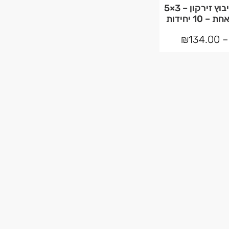
תליון טיפה בשיבוץ זירקון – 3×5
10 יחידות
₪
134.00
–