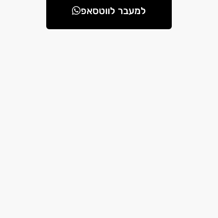
למעבר לווטסאפ