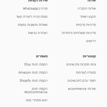
אודות
שירות לקוחות
אודות החברה
פנייה בWhatsapp
תקנון האתר
טופס פנייה ליצירת קשר
מדיניות פרטיות
שאלות ותשובות נפוצות
מדיניות משלוחים והחזרות
הצהרת נגישות
דרושים
קטגוריות
מאמרים
ציפוי מתכות ותכשיטים
הקמת חנות Etsy
סטודיו לצורפות
הקמת חנות Amazon
חומרי גלם לתכשיטים
הקמת חנות Shopify
שירותי ecommerce
הקמת חנות
WooCommerce
ייבוא מסחרי מסין