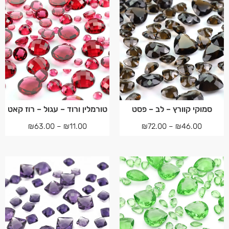
סמוקי קוורץ – לב – פסט
טורמלין ורוד – עגול – רוז קאט
₪
63.00
–
₪
11.00
₪
72.00
–
₪
46.00