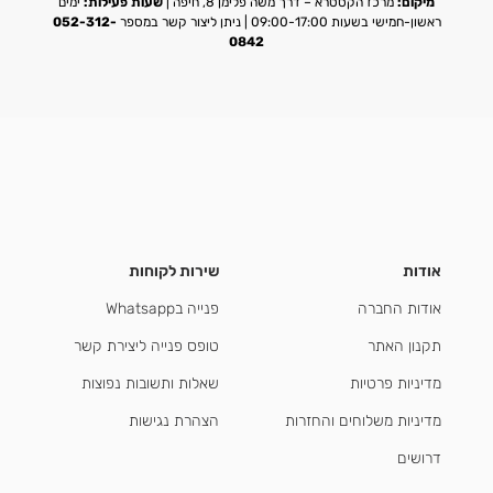
מיקום:
מרכז הקסטרא – דרך משה פלימן 8, חיפה |
שעות פעילות:
ימים
ראשון-חמישי בשעות 09:00-17:00 | ניתן ליצור קשר במספר
052-312-
0842
אודות
שירות לקוחות
אודות החברה
פנייה בWhatsapp
תקנון האתר
טופס פנייה ליצירת קשר
מדיניות פרטיות
שאלות ותשובות נפוצות
מדיניות משלוחים והחזרות
הצהרת נגישות
דרושים